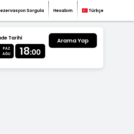
Rezervasyon Sorgula
Hesabım
Türkçe
ade Tarihi
Arama Yap
18
PAZ
:00
AĞU