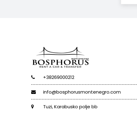
+38269000212
info@bosphorusmontenegro.com
Tuzi, Karabusko polje bb