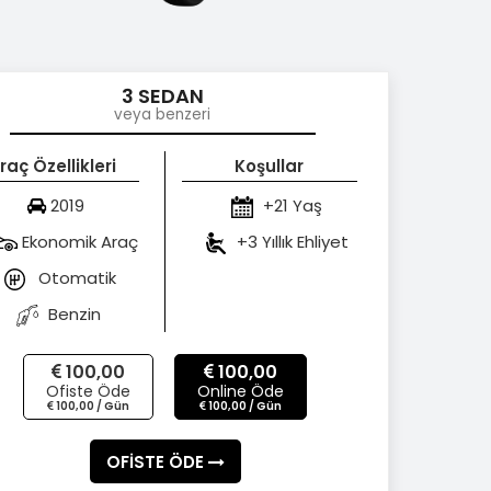
3 SEDAN
veya benzeri
raç Özellikleri
Koşullar
2019
+21 Yaş
Ekonomik Araç
+3 Yıllık Ehliyet
Otomatik
Benzin
100,00
100,00
Ofiste Öde
Online Öde
100,00 / Gün
100,00 / Gün
OFİSTE ÖDE