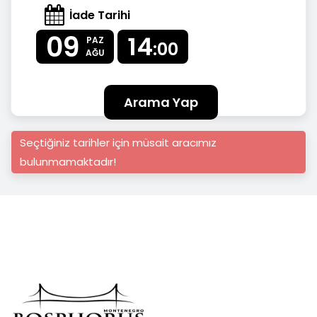
İade Tarihi
09
14
PAZ
:00
AĞU
Arama Yap
Seçtiğiniz tarihler için müsait aracımız
bulunmamaktadır!