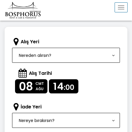
Togg
navi
Alış Yeri
Nereden alırsın?
Alış Tarihi
08
14
CMT
:00
AĞU
İade Yeri
Nereye bırakırsın?