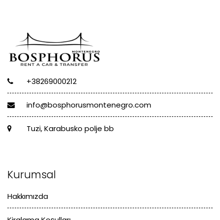
+38269000212
info@bosphorusmontenegro.com
Tuzi, Karabusko polje bb
Kurumsal
Hakkımızda
Kiralama Koşulları