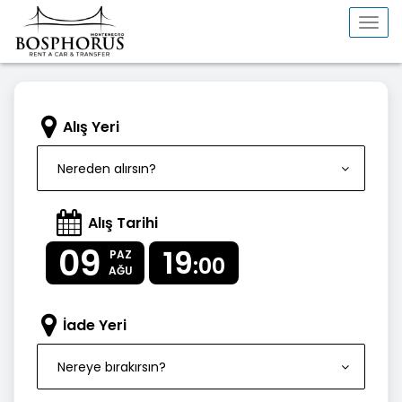
Togg
navi
Alış Yeri
Nereden alırsın?
Alış Tarihi
09
19
PAZ
:00
AĞU
İade Yeri
Nereye bırakırsın?