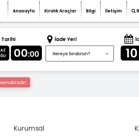
Anasayfa
Kiralık Araçlar
Bilgi
İletişim
 Tarihi
İade Yeri
İ
10
00
PAZ
:00
Nereye bırakırsın?
AĞU
nmamaktadır!
Kurumsal
K