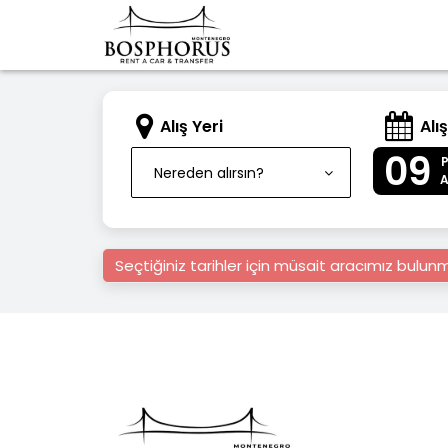
Alış Yeri
Alış
09
Nereden alırsın?
Seçtiğiniz tarihler için müsait aracımız bulu