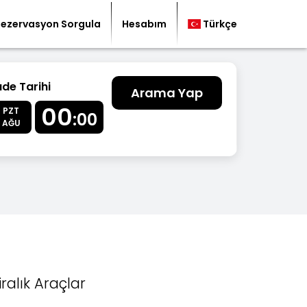
Rezervasyon Sorgula
Hesabım
Türkçe
ade Tarihi
Arama Yap
00
PZT
:00
AĞU
iralık Araçlar