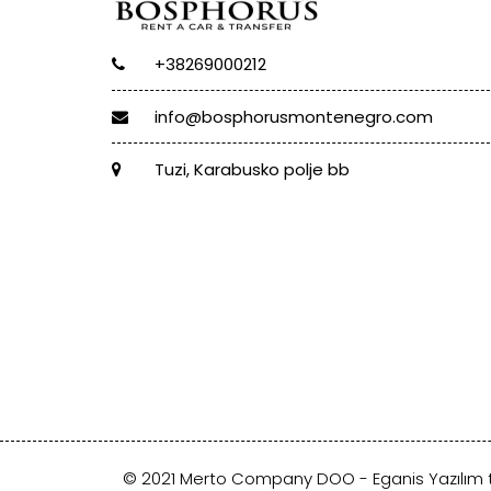
+38269000212
info@bosphorusmontenegro.com
Tuzi, Karabusko polje bb
© 2021 Merto Company DOO -
Eganis Yazılım
t