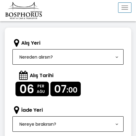
Togg
navi
Alış Yeri
Nereden alırsın?
Alış Tarihi
06
07
PER
:00
AĞU
İade Yeri
Nereye bırakırsın?