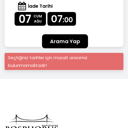
İade Tarihi
07
07
CUM
:00
AĞU
Arama Yap
Seçtiğiniz tarihler için müsait aracımız
bulunmamaktadır!