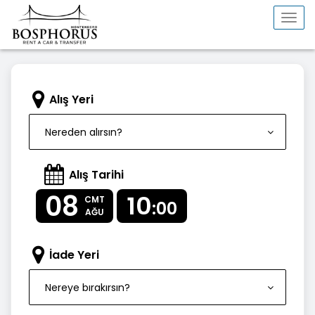
Togg
navi
Alış Yeri
Nereden alırsın?
Alış Tarihi
08
10
CMT
:00
AĞU
İade Yeri
Nereye bırakırsın?