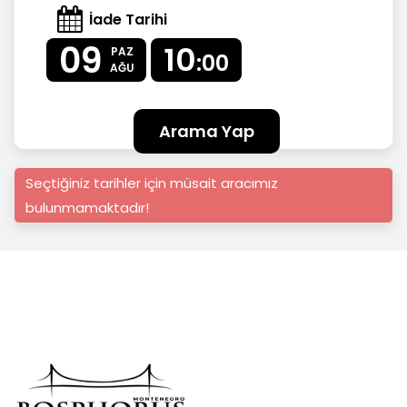
İade Tarihi
09
10
PAZ
:00
AĞU
Arama Yap
Seçtiğiniz tarihler için müsait aracımız
bulunmamaktadır!