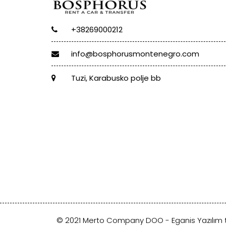
+38269000212
info@bosphorusmontenegro.com
Tuzi, Karabusko polje bb
© 2021 Merto Company DOO -
Eganis Yazılım
t