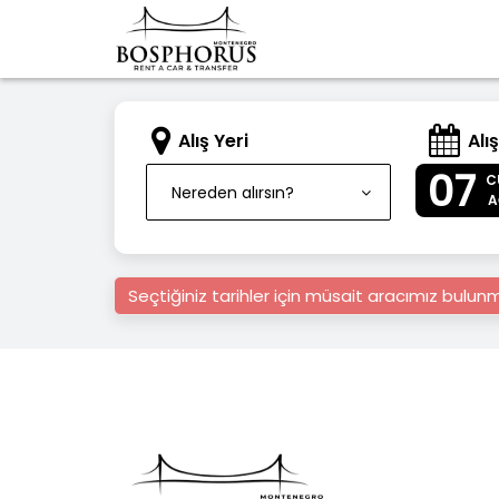
Alış Yeri
Alış
07
C
Nereden alırsın?
A
Seçtiğiniz tarihler için müsait aracımız bulu