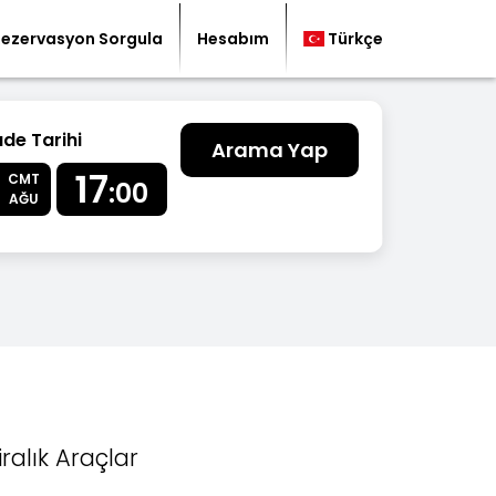
Rezervasyon Sorgula
Hesabım
Türkçe
ade Tarihi
Arama Yap
17
CMT
:00
AĞU
iralık Araçlar