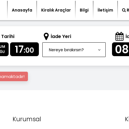
Anasayfa
Kiralık Araçlar
Bilgi
İletişim
 Tarihi
İade Yeri
İ
08
17
UM
:00
Nereye bırakırsın?
ĞU
nmamaktadır!
Kurumsal
K