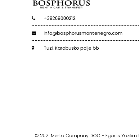
+38269000212
info@bosphorusmontenegro.com
Tuzi, Karabusko polje bb
© 2021 Merto Company DOO -
Eganis Yazılım
t