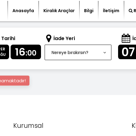
Anasayfa
Kiralık Araçlar
Bilgi
İletişim
 Tarihi
İade Yeri
İ
07
16
PER
:00
Nereye bırakırsın?
AĞU
nmamaktadır!
Kurumsal
K