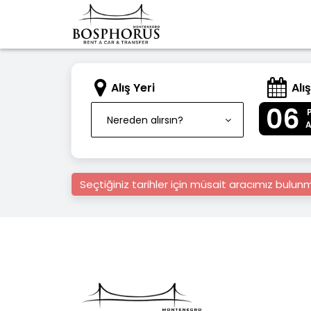
Alış Yeri
Alış
06
Nereden alırsın?
Seçtiğiniz tarihler için müsait aracımız bulu