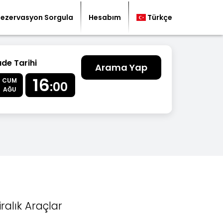
Rezervasyon Sorgula
Hesabım
Türkçe
ade Tarihi
Arama Yap
16
CUM
:00
AĞU
iralık Araçlar