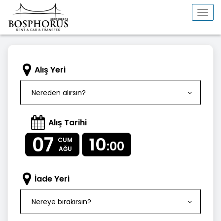
Togg
navi
Alış Yeri
Nereden alırsın?
Alış Tarihi
07
10
CUM
:00
AĞU
İade Yeri
Nereye bırakırsın?