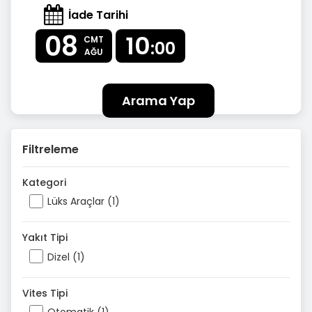
İade Tarihi
08
10
CMT
:00
AĞU
Arama Yap
Filtreleme
Kategori
Lüks Araçlar (1)
Yakıt Tipi
Dizel (1)
Vites Tipi