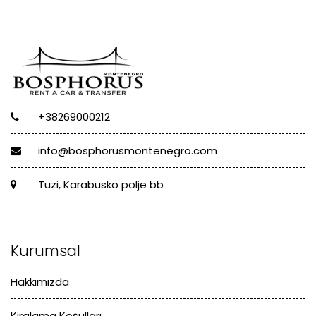
+38269000212
info@bosphorusmontenegro.com
Tuzi, Karabusko polje bb
Kurumsal
Hakkımızda
Kiralama Koşulları