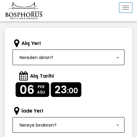
Togg
navi
Alış Yeri
Nereden alırsın?
Alış Tarihi
06
23
PER
:00
AĞU
İade Yeri
Nereye bırakırsın?