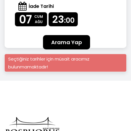
İade Tarihi
07
23
CUM
:00
AĞU
Arama Yap
Seçtiğiniz tarihler için müsait aracımız
bulunmamaktadır!