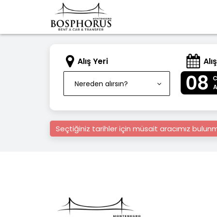
Alış Yeri
Alış
08
Nereden alırsın?
Seçtiğiniz tarihler için müsait aracımız bulu