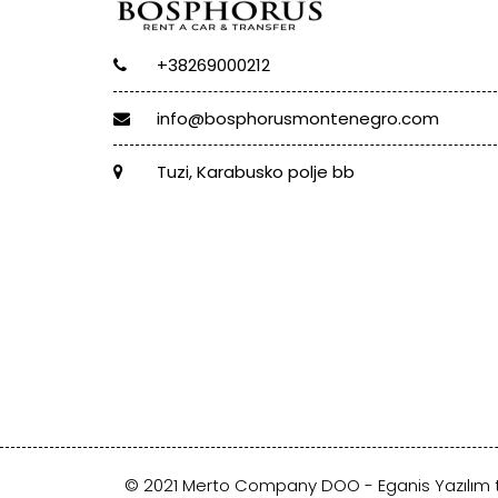
+38269000212
info@bosphorusmontenegro.com
Tuzi, Karabusko polje bb
© 2021 Merto Company DOO -
Eganis Yazılım
t