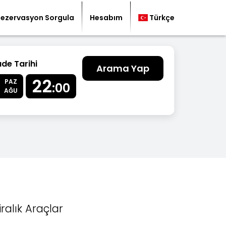
Rezervasyon Sorgula
Hesabım
Türkçe
ade Tarihi
Arama Yap
22
PAZ
:00
AĞU
iralık Araçlar