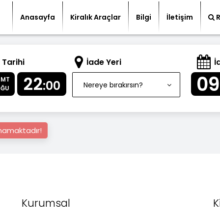
Anasayfa
Kiralık Araçlar
Bilgi
İletişim
 Tarihi
İade Yeri
İ
09
22
CMT
:00
Nereye bırakırsın?
AĞU
nmamaktadır!
Kurumsal
K