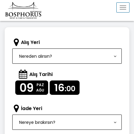
Togg
navi
Alış Yeri
Nereden alırsın?
Alış Tarihi
09
16
PAZ
:00
AĞU
İade Yeri
Nereye bırakırsın?