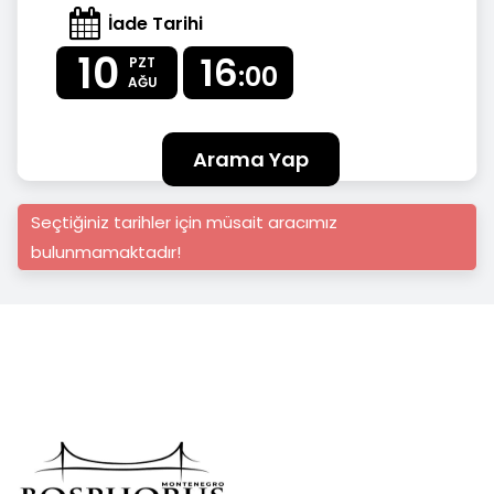
İade Tarihi
10
16
PZT
:00
AĞU
Arama Yap
Seçtiğiniz tarihler için müsait aracımız
bulunmamaktadır!