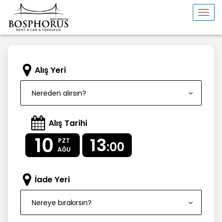
Togg
navi
Alış Yeri
Nereden alırsın?
Alış Tarihi
10
13
PZT
:00
AĞU
İade Yeri
Nereye bırakırsın?