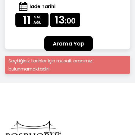
İade Tarihi
11
13
SAL
:00
AĞU
Arama Yap
Seçtiğiniz tarihler için müsait aracımız
bulunmamaktadır!