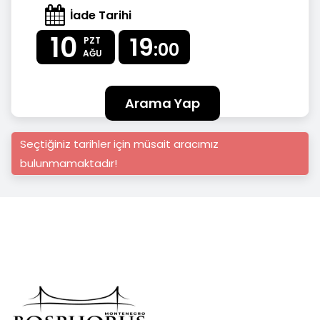
İade Tarihi
10
19
PZT
:00
AĞU
Arama Yap
Seçtiğiniz tarihler için müsait aracımız
bulunmamaktadır!