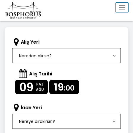
Togg
navi
Alış Yeri
Nereden alırsın?
Alış Tarihi
09
19
PAZ
:00
AĞU
İade Yeri
Nereye bırakırsın?