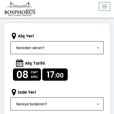
Togg
navi
Alış Yeri
Nereden alırsın?
Alış Tarihi
08
17
CMT
:00
AĞU
İade Yeri
Nereye bırakırsın?