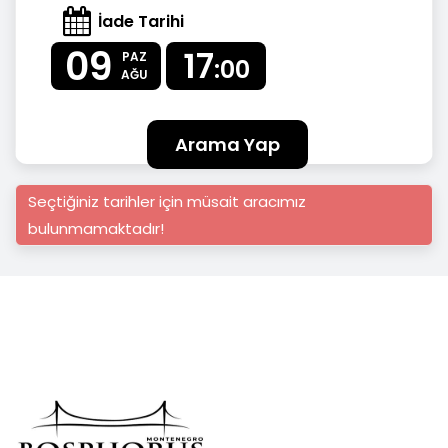
İade Tarihi
09
17
PAZ
:00
AĞU
Arama Yap
Seçtiğiniz tarihler için müsait aracımız
bulunmamaktadır!