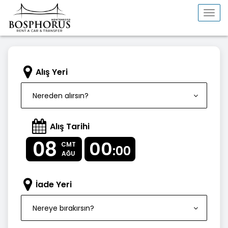
Togg
navi
Alış Yeri
Nereden alırsın?
Alış Tarihi
08
00
CMT
:00
AĞU
İade Yeri
Nereye bırakırsın?