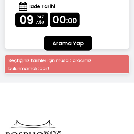
İade Tarihi
09
00
PAZ
:00
AĞU
Arama Yap
Seçtiğiniz tarihler için müsait aracımız
bulunmamaktadır!