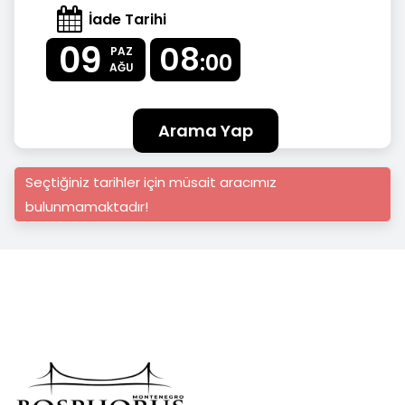
İade Tarihi
09
08
PAZ
:00
AĞU
Arama Yap
Seçtiğiniz tarihler için müsait aracımız
bulunmamaktadır!