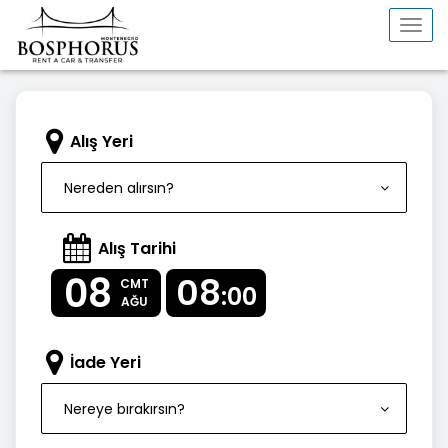
Togg
navi
Alış Yeri
Nereden alırsın?
Alış Tarihi
08
08
CMT
:00
AĞU
İade Yeri
Nereye bırakırsın?