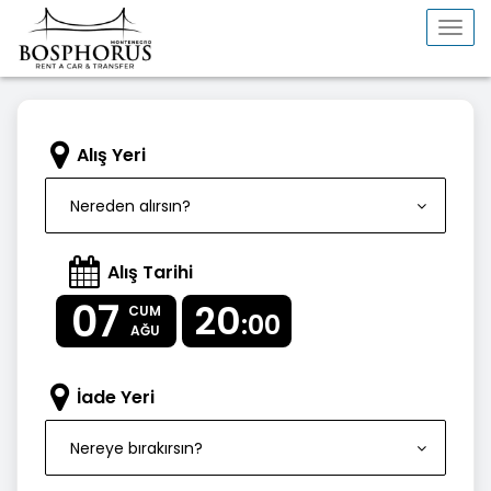
Togg
navi
Alış Yeri
Nereden alırsın?
Alış Tarihi
07
20
CUM
:00
AĞU
İade Yeri
Nereye bırakırsın?