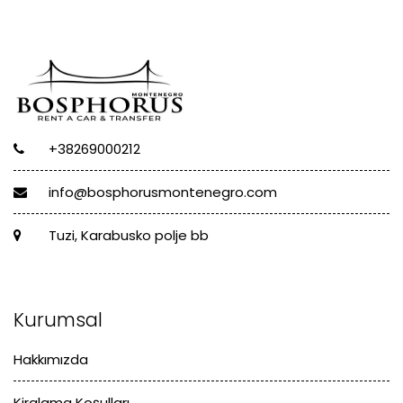
+38269000212
info@bosphorusmontenegro.com
Tuzi, Karabusko polje bb
Kurumsal
Hakkımızda
Kiralama Koşulları