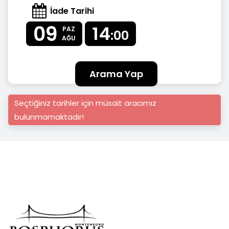
İade Tarihi
09
14
PAZ
:00
AĞU
Arama Yap
Seçtiğiniz tarihler için müsait aracımız
bulunmamaktadır!