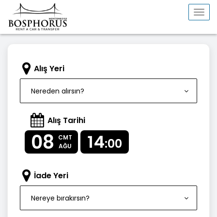
Togg
navi
Alış Yeri
Nereden alırsın?
Alış Tarihi
08
14
CMT
:00
AĞU
İade Yeri
Nereye bırakırsın?