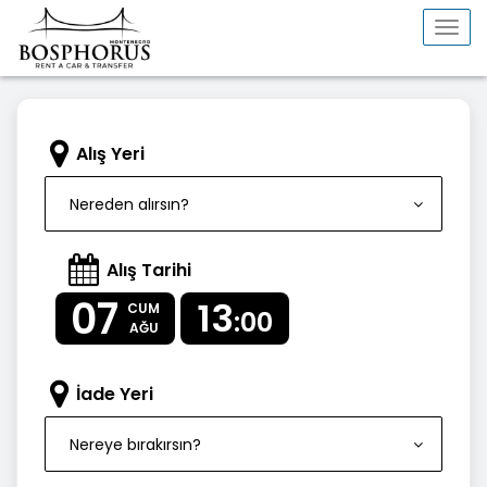
Togg
navi
Alış Yeri
Nereden alırsın?
Alış Tarihi
07
13
CUM
:00
AĞU
İade Yeri
Nereye bırakırsın?