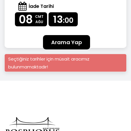
İade Tarihi
08
13
CMT
:00
AĞU
Arama Yap
Seçtiğiniz tarihler için müsait aracımız
bulunmamaktadır!