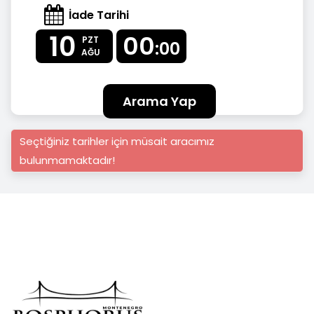
İade Tarihi
10
00
PZT
:00
AĞU
Arama Yap
Seçtiğiniz tarihler için müsait aracımız
bulunmamaktadır!