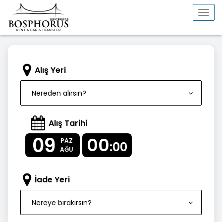
Togg
navi
Alış Yeri
Nereden alırsın?
Alış Tarihi
09
00
PAZ
:00
AĞU
İade Yeri
Nereye bırakırsın?