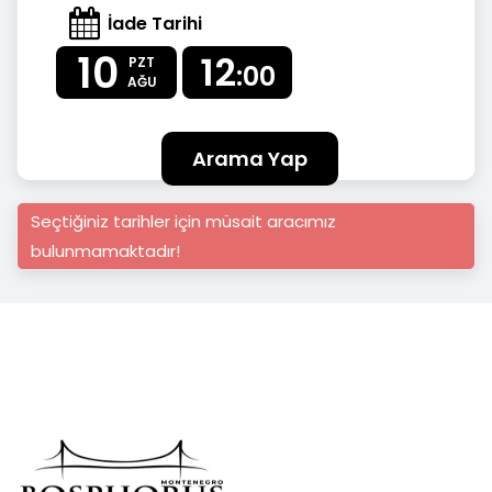
İade Tarihi
10
12
PZT
:00
AĞU
Arama Yap
Seçtiğiniz tarihler için müsait aracımız
bulunmamaktadır!