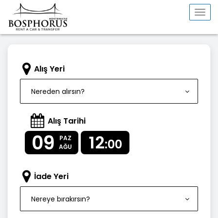
Togg
navi
Alış Yeri
Nereden alırsın?
Alış Tarihi
09
12
PAZ
:00
AĞU
İade Yeri
Nereye bırakırsın?