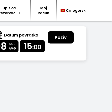
Upit Za
Moj
Crnogorski
Rezervaciju
Racun
Datum povratka
Poziv
08
15
SUB
:00
AVG