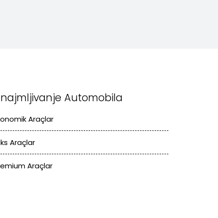
znajmljivanje Automobila
konomik Araçlar
üks Araçlar
remium Araçlar