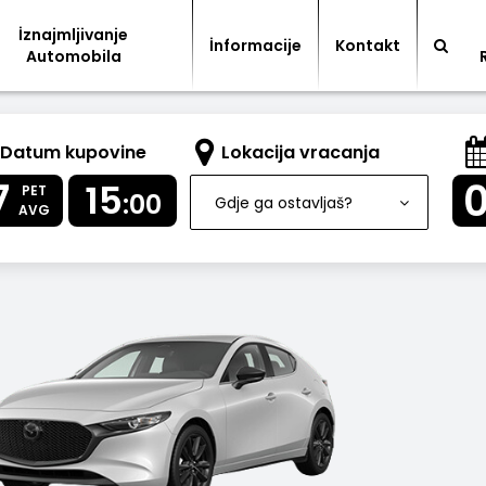
İznajmljivanje
İnformacije
Kontakt
Automobila
Datum kupovine
Lokacija vracanja
7
15
PET
:00
Gdje ga ostavljaš?
AVG