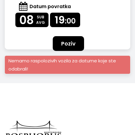
Datum povratka
08
19
SUB
:00
AVG
Poziv
Nemamo raspolozivih vozila za datume koje ste
odabrali!