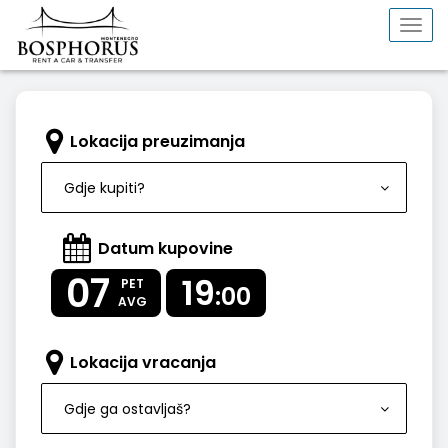
Togg
navi
Lokacija preuzimanja
Gdje kupiti?
Datum kupovine
07
19
PET
:00
AVG
Lokacija vracanja
Gdje ga ostavljaš?