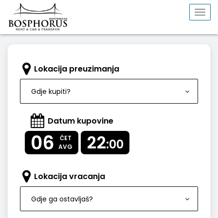
Togg
navi
Lokacija preuzimanja
Gdje kupiti?
Datum kupovine
06
22
ČET
:00
AVG
Lokacija vracanja
Gdje ga ostavljaš?