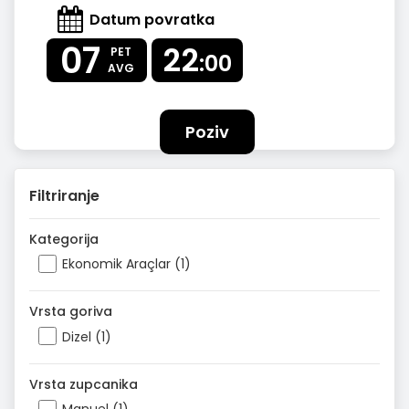
Datum povratka
07
22
PET
:00
AVG
Poziv
Filtriranje
Kategorija
Ekonomik Araçlar (1)
Vrsta goriva
Dizel (1)
Vrsta zupcanika