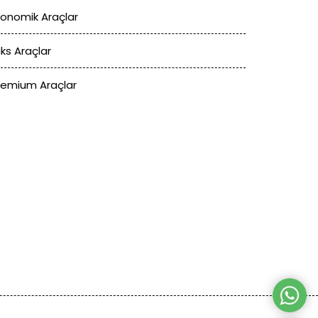
konomik Araçlar
üks Araçlar
remium Araçlar