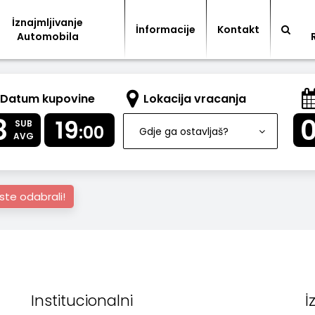
İznajmljivanje
İnformacije
Kontakt
Automobila
Datum kupovine
Lokacija vracanja
8
19
SUB
:00
Gdje ga ostavljaš?
AVG
ste odabrali!
Institucionalni
İ