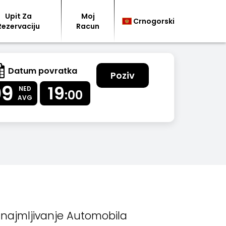
Upit Za
Moj
Crnogorski
Rezervaciju
Racun
Datum povratka
Poziv
09
19
NED
:00
AVG
znajmljivanje Automobila