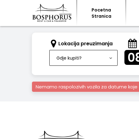
Pocetna
Stranica
Lokacija preuzimanja
0
Gdje kupiti?
Nemamo raspolozivih vozila za datume koje 