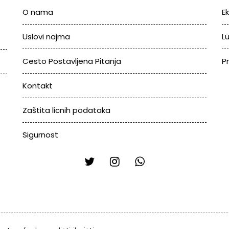
O nama
E
Uslovi najma
L
Cesto Postavljena Pitanja
P
Kontakt
Zaštita licnih podataka
Sigurnost