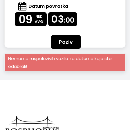
Datum povratka
09
03
NED
:00
AVG
Poziv
Nemamo raspolozivih vozila za datume koje ste
odabrali!