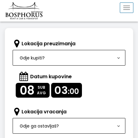
Togg
navi
Lokacija preuzimanja
Gdje kupiti?
Datum kupovine
08
03
SUB
:00
AVG
Lokacija vracanja
Gdje ga ostavljaš?