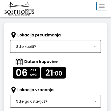
Togg
navi
Lokacija preuzimanja
Gdje kupiti?
Datum kupovine
06
21
ČET
:00
AVG
Lokacija vracanja
Gdje ga ostavljaš?