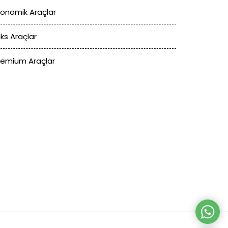
konomik Araçlar
üks Araçlar
remium Araçlar