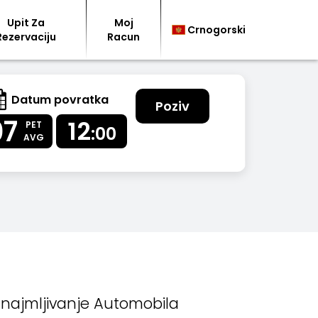
Upit Za
Moj
Crnogorski
Rezervaciju
Racun
Datum povratka
Poziv
07
12
PET
:00
AVG
znajmljivanje Automobila