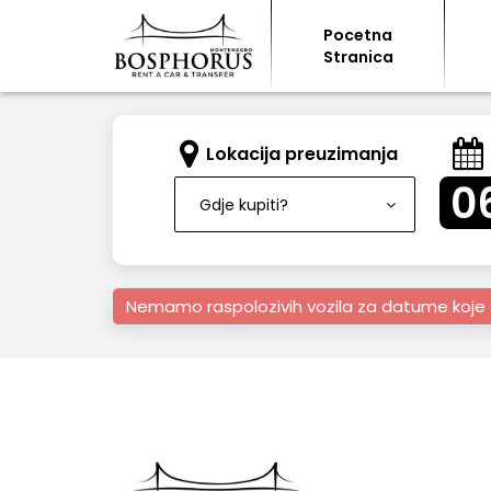
Pocetna
Stranica
Lokacija preuzimanja
0
Gdje kupiti?
Nemamo raspolozivih vozila za datume koje 