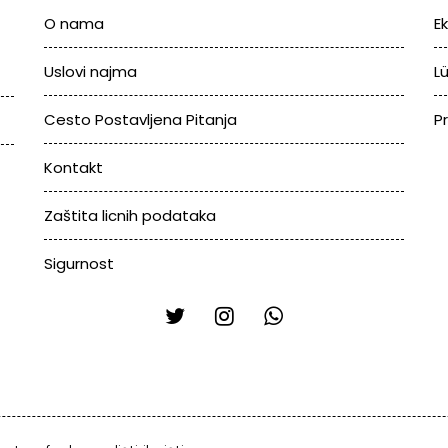
O nama
E
Uslovi najma
L
Cesto Postavljena Pitanja
P
Kontakt
Zaštita licnih podataka
Sigurnost