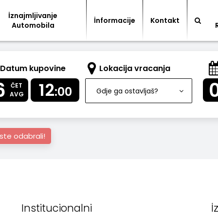
İznajmljivanje
İnformacije
Kontakt
Automobila
Datum kupovine
Lokacija vracanja
6
12
ČET
:00
Gdje ga ostavljaš?
AVG
ste odabrali!
Institucionalni
İ