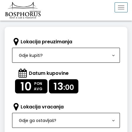
Togg
navi
Lokacija preuzimanja
Gdje kupiti?
Datum kupovine
10
13
PON
:00
AVG
Lokacija vracanja
Gdje ga ostavljaš?