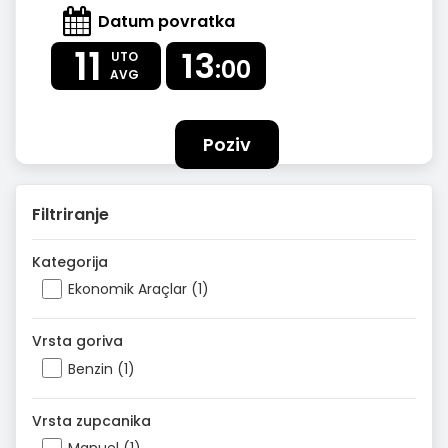
Datum povratka
11
13
UTO
:00
AVG
Poziv
Filtriranje
Kategorija
Ekonomik Araçlar (1)
Vrsta goriva
Benzin (1)
Vrsta zupcanika