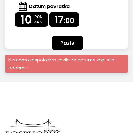
Datum povratka
10
17
PON
:00
AVG
Poziv
Nemamo raspolozivih vozila za datume koje ste
odabrali!