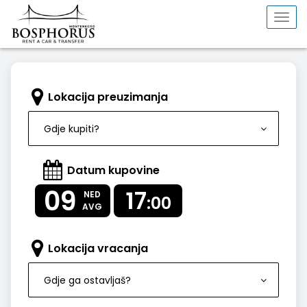
Togg
navi
Lokacija preuzimanja
Gdje kupiti?
Datum kupovine
09
17
NED
:00
AVG
Lokacija vracanja
Gdje ga ostavljaš?