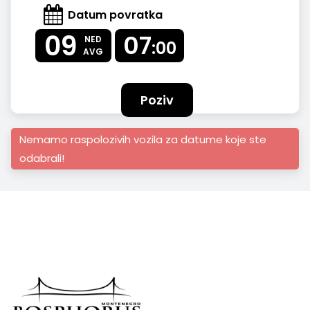
Datum povratka
09
07
NED
:00
AVG
Poziv
Nemamo raspolozivih vozila za datume koje ste
odabrali!