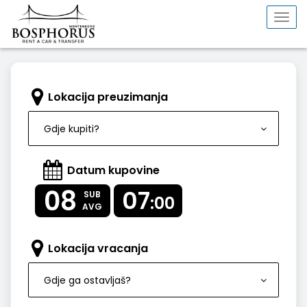
Togg
navi
Lokacija preuzimanja
Gdje kupiti?
Datum kupovine
08
07
SUB
:00
AVG
Lokacija vracanja
Gdje ga ostavljaš?