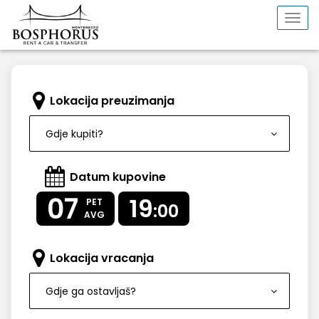
Togg
navi
Lokacija preuzimanja
Gdje kupiti?
Datum kupovine
07
19
PET
:00
AVG
Lokacija vracanja
Gdje ga ostavljaš?