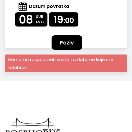
Datum povratka
08
19
SUB
:00
AVG
Poziv
Nemamo raspolozivih vozila za datume koje ste
odabrali!