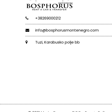
+38269000212
info@bosphorusmontenegro.com
Tuzi, Karabusko polje bb