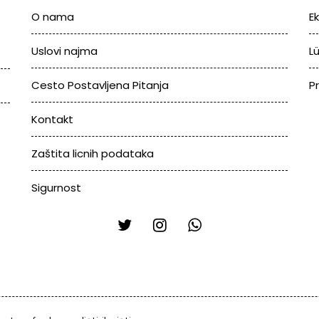
O nama
E
Uslovi najma
L
Cesto Postavljena Pitanja
P
Kontakt
Zaštita licnih podataka
Sigurnost